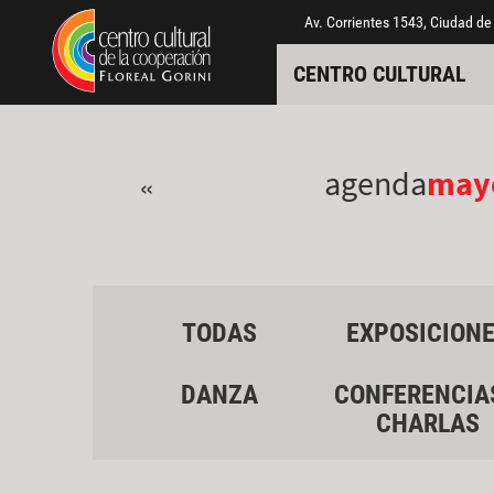
Pasar al contenido principal
Jump to main content
Av. Corrientes 1543, Ciudad de
CENTRO CULTURAL
agenda
may
«
TODAS
EXPOSICION
DANZA
CONFERENCIA
CHARLAS