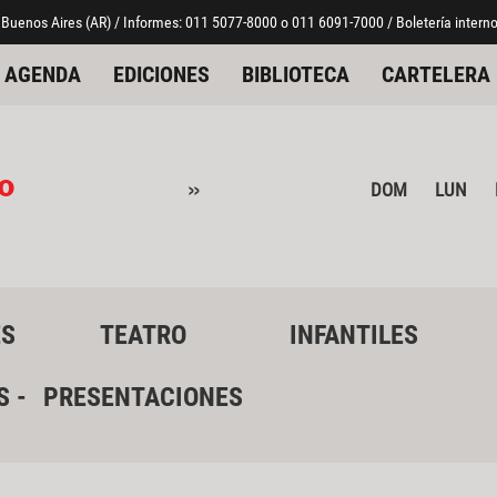
 Buenos Aires (AR) / Informes: 011 5077-8000 o 011 6091-7000 / Boletería interno
AGENDA
EDICIONES
BIBLIOTECA
CARTELERA
o
»
DOM
LUN
ES
TEATRO
INFANTILES
S -
PRESENTACIONES