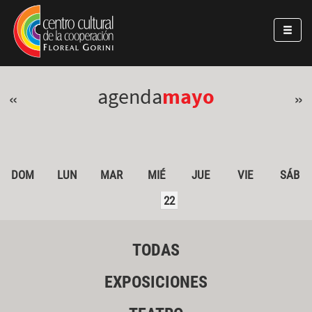
Pasar al contenido principal
Jump to main content
agenda
mayo
«
»
DOM
LUN
MAR
MIÉ
JUE
VIE
SÁB
22
TODAS
EXPOSICIONES