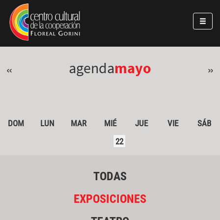
Pasar al contenido principal
Jump to main content
agenda
mayo
«
»
DOM
LUN
MAR
MIÉ
JUE
VIE
SÁB
22
TODAS
EXPOSICIONES