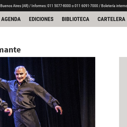
 Buenos Aires (AR) / Informes: 011 5077-8000 o 011 6091-7000 / Boletería interno
AGENDA
EDICIONES
BIBLIOTECA
CARTELERA
amante