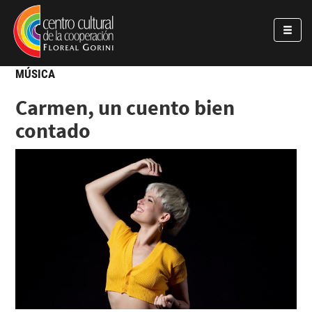
Pasar al contenido principal
Jump to main content
MÚSICA
Carmen, un cuento bien
contado