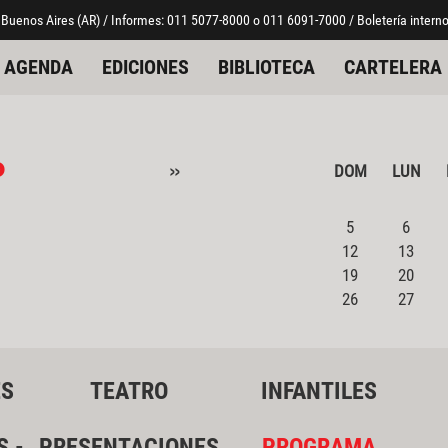
 Buenos Aires (AR) / Informes: 011 5077-8000 o 011 6091-7000 / Boletería interno
AGENDA
EDICIONES
BIBLIOTECA
CARTELERA
o
»
DOM
LUN
5
6
12
13
19
20
26
27
ES
TEATRO
INFANTILES
S -
PRESENTACIONES
PROGRAMA