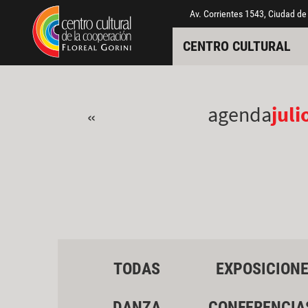
Pasar al contenido principal
Jump to main content
Av. Corrientes 1543, Ciudad de
CENTRO CULTURAL
agenda
juli
«
TODAS
EXPOSICION
DANZA
CONFERENCIA