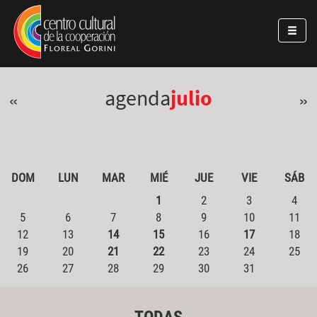
Pasar al contenido principal
Jump to main content
agenda
julio
«
»
DOM
LUN
MAR
MIÉ
JUE
VIE
SÁB
1
2
3
4
5
6
7
8
9
10
11
12
13
14
15
16
17
18
19
20
21
22
23
24
25
26
27
28
29
30
31