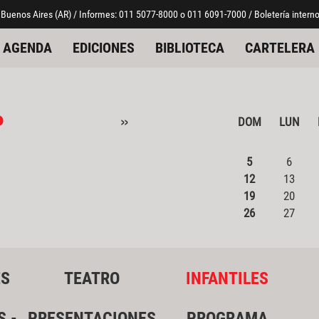
 Buenos Aires (AR) / Informes: 011 5077-8000 o 011 6091-7000 / Boletería interno
AGENDA
EDICIONES
BIBLIOTECA
CARTELERA
o
»
DOM
LUN
5
6
12
13
19
20
26
27
ES
TEATRO
INFANTILES
S -
PRESENTACIONES
PROGRAMA