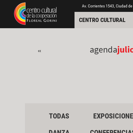
Pasar al contenido principal
Jump to main content
Av. Corrientes 1543, Ciudad de
CENTRO CULTURAL
agenda
juli
«
TODAS
EXPOSICION
DANZA
CONFERENCIA