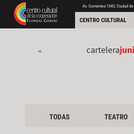
Pasar al contenido principal
Jump to main content
Av. Corrientes 1543, Ciudad de
CENTRO CULTURAL
cartelera
jun
«
TODAS
TEATRO