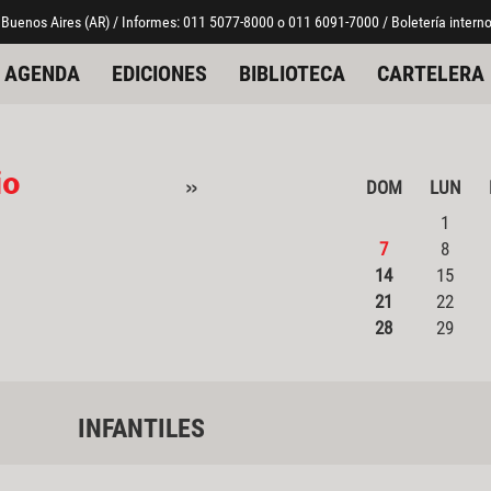
 Buenos Aires (AR) / Informes: 011 5077-8000 o 011 6091-7000 / Boletería interno
AGENDA
EDICIONES
BIBLIOTECA
CARTELERA
io
»
DOM
LUN
1
7
8
14
15
21
22
28
29
INFANTILES