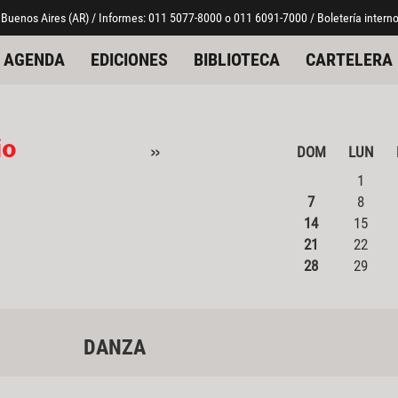
 Buenos Aires (AR) / Informes: 011 5077-8000 o 011 6091-7000 / Boletería interno
AGENDA
EDICIONES
BIBLIOTECA
CARTELERA
io
»
DOM
LUN
1
7
8
14
15
21
22
28
29
DANZA