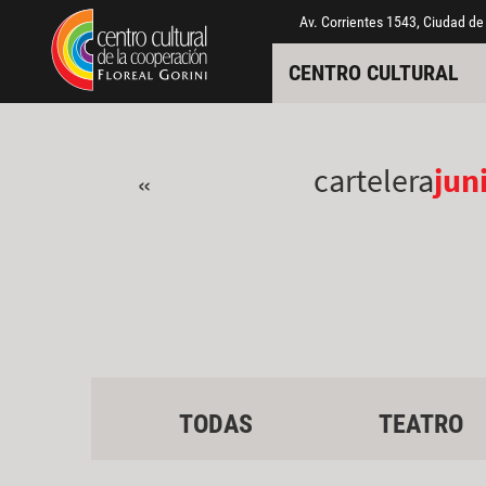
Pasar al contenido principal
Jump to main content
Av. Corrientes 1543, Ciudad de
CENTRO CULTURAL
cartelera
jun
«
TODAS
TEATRO