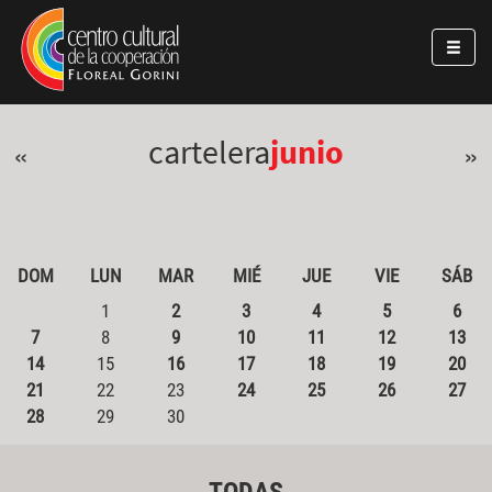
Pasar al contenido principal
Jump to main content
cartelera
junio
«
»
DOM
LUN
MAR
MIÉ
JUE
VIE
SÁB
1
2
3
4
5
6
7
8
9
10
11
12
13
14
15
16
17
18
19
20
21
22
23
24
25
26
27
28
29
30