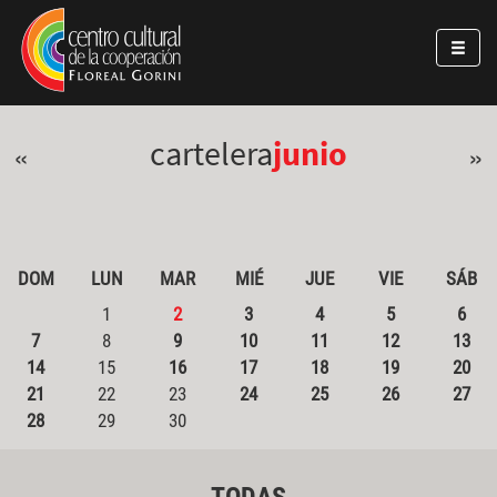
Pasar al contenido principal
Jump to main content
cartelera
junio
«
»
DOM
LUN
MAR
MIÉ
JUE
VIE
SÁB
1
2
3
4
5
6
7
8
9
10
11
12
13
14
15
16
17
18
19
20
21
22
23
24
25
26
27
28
29
30