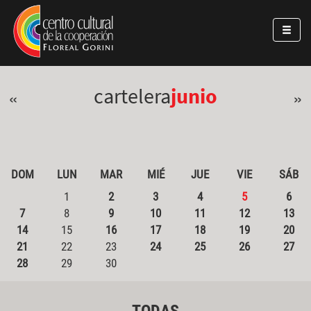
Pasar al contenido principal
Jump to main content
cartelera
junio
«
»
DOM
LUN
MAR
MIÉ
JUE
VIE
SÁB
1
2
3
4
5
6
7
8
9
10
11
12
13
14
15
16
17
18
19
20
21
22
23
24
25
26
27
28
29
30