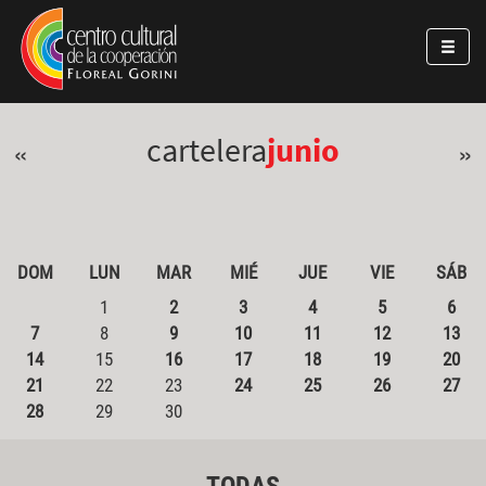
Pasar al contenido principal
Jump to main content
cartelera
junio
«
»
DOM
LUN
MAR
MIÉ
JUE
VIE
SÁB
1
2
3
4
5
6
7
8
9
10
11
12
13
14
15
16
17
18
19
20
21
22
23
24
25
26
27
28
29
30