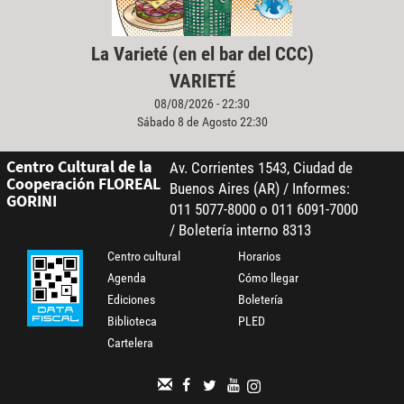
La Varieté (en el bar del CCC)
VARIETÉ
08/08/2026 - 22:30
Sábado 8 de Agosto 22:30
Centro Cultural de la
Av. Corrientes 1543, Ciudad de
Cooperación FLOREAL
Buenos Aires (AR) / Informes:
GORINI
011 5077-8000 o 011 6091-7000
/ Boletería interno 8313
Centro cultural
Horarios
Agenda
Cómo llegar
Ediciones
Boletería
Biblioteca
PLED
Cartelera