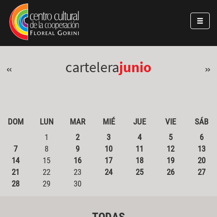
Pasar al contenido principal
Jump to main content
cartelera
junio
«
»
DOM
LUN
MAR
MIÉ
JUE
VIE
SÁB
1
2
3
4
5
6
7
8
9
10
11
12
13
14
15
16
17
18
19
20
21
22
23
24
25
26
27
28
29
30