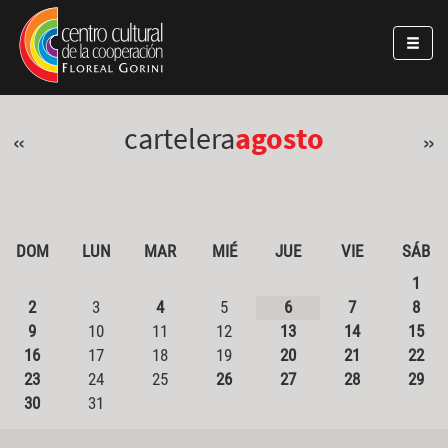
Pasar al contenido principal
Jump to main content
cartelera
agosto
«
»
DOM
LUN
MAR
MIÉ
JUE
VIE
SÁB
1
2
3
4
5
6
7
8
9
10
11
12
13
14
15
16
17
18
19
20
21
22
23
24
25
26
27
28
29
30
31