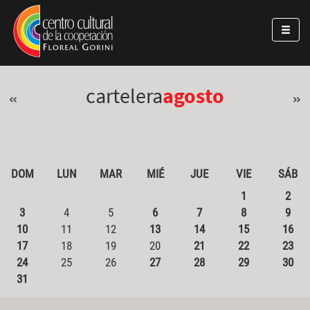
Pasar al contenido principal
Jump to main content
cartelera
agosto
«
»
DOM
LUN
MAR
MIÉ
JUE
VIE
SÁB
1
2
3
4
5
6
7
8
9
10
11
12
13
14
15
16
17
18
19
20
21
22
23
24
25
26
27
28
29
30
31