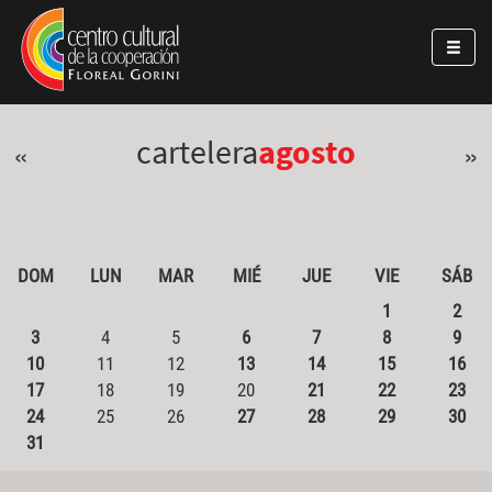
Pasar al contenido principal
Jump to main content
cartelera
agosto
«
»
DOM
LUN
MAR
MIÉ
JUE
VIE
SÁB
1
2
3
4
5
6
7
8
9
10
11
12
13
14
15
16
17
18
19
20
21
22
23
24
25
26
27
28
29
30
31