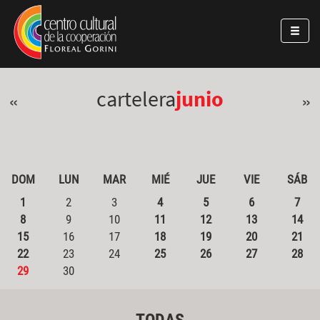
Pasar al contenido principal
Jump to main content
cartelera
junio
«
»
DOM
LUN
MAR
MIÉ
JUE
VIE
SÁB
1
2
3
4
5
6
7
8
9
10
11
12
13
14
15
16
17
18
19
20
21
22
23
24
25
26
27
28
29
30