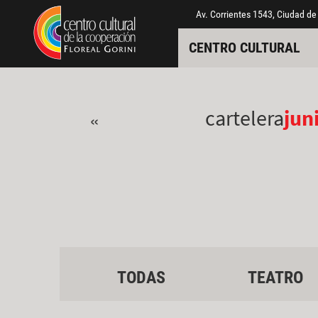
Pasar al contenido principal
Jump to main content
Av. Corrientes 1543, Ciudad de
CENTRO CULTURAL
cartelera
jun
«
TODAS
TEATRO