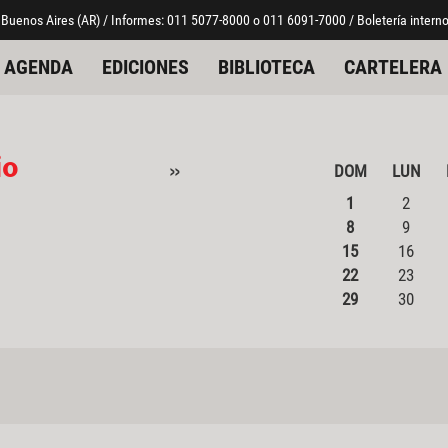
 Buenos Aires (AR) / Informes: 011 5077-8000 o 011 6091-7000 / Boletería interno
AGENDA
EDICIONES
BIBLIOTECA
CARTELERA
io
»
DOM
LUN
1
2
8
9
15
16
22
23
29
30