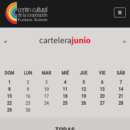
Pasar al contenido principal
Jump to main content
cartelera
junio
«
»
DOM
LUN
MAR
MIÉ
JUE
VIE
SÁB
1
2
3
4
5
6
7
8
9
10
11
12
13
14
15
16
17
18
19
20
21
22
23
24
25
26
27
28
29
30