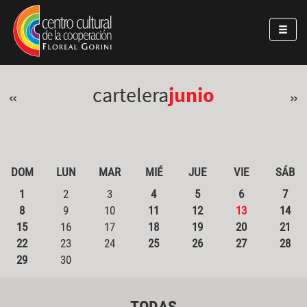
Pasar al contenido principal
Jump to main content
cartelera
junio
«
»
DOM
LUN
MAR
MIÉ
JUE
VIE
SÁB
1
2
3
4
5
6
7
8
9
10
11
12
13
14
15
16
17
18
19
20
21
22
23
24
25
26
27
28
29
30