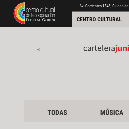
Pasar al contenido principal
Jump to main content
Av. Corrientes 1543, Ciudad de
CENTRO CULTURAL
cartelera
jun
«
TODAS
MÚSICA