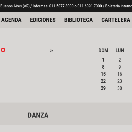
 Buenos Aires (AR) / Informes: 011 5077-8000 o 011 6091-7000 / Boletería interno
AGENDA
EDICIONES
BIBLIOTECA
CARTELERA
io
»
DOM
LUN
1
2
8
9
15
16
22
23
29
30
DANZA