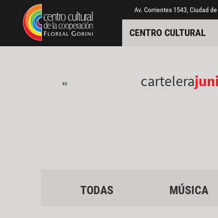
Pasar al contenido principal
Jump to main content
Av. Corrientes 1543, Ciudad de
CENTRO CULTURAL
cartelera
jun
«
TODAS
MÚSICA