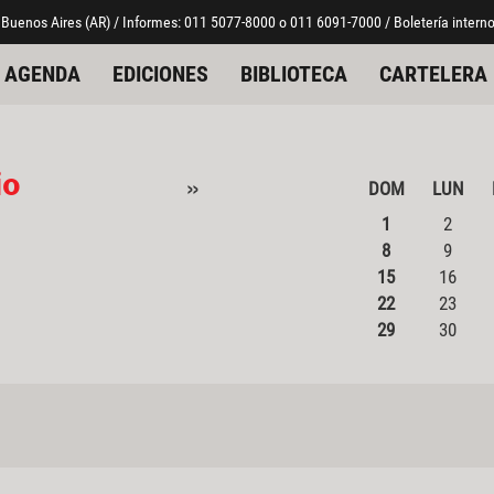
 Buenos Aires (AR) / Informes: 011 5077-8000 o 011 6091-7000 / Boletería interno
AGENDA
EDICIONES
BIBLIOTECA
CARTELERA
io
»
DOM
LUN
1
2
8
9
15
16
22
23
29
30