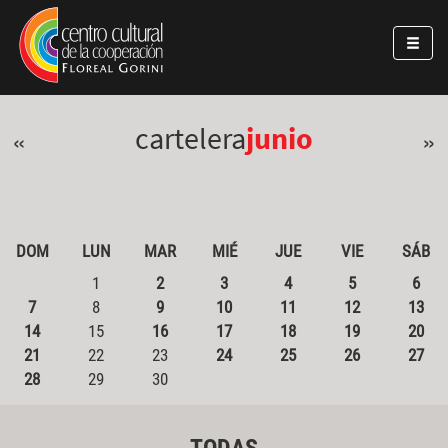
Pasar al contenido principal
Jump to main content
cartelera
junio
«
»
DOM
LUN
MAR
MIÉ
JUE
VIE
SÁB
1
2
3
4
5
6
7
8
9
10
11
12
13
14
15
16
17
18
19
20
21
22
23
24
25
26
27
28
29
30