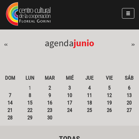
Pasar al contenido principal
Jump to main content
agenda
junio
«
»
DOM
LUN
MAR
MIÉ
JUE
VIE
SÁB
1
2
3
4
5
6
7
8
9
10
11
12
13
14
15
16
17
18
19
20
21
22
23
24
25
26
27
28
29
30