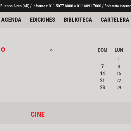
 Buenos Aires (AR) / Informes: 011 5077-8000 o 011 6091-7000 / Boletería interno
AGENDA
EDICIONES
BIBLIOTECA
CARTELERA
io
»
DOM
LUN
1
7
8
14
15
21
22
28
29
CINE