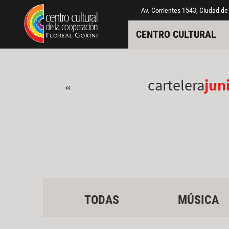
Pasar al contenido principal
Jump to main content
Av. Corrientes 1543, Ciudad de
CENTRO CULTURAL
cartelera
jun
«
TODAS
MÚSICA