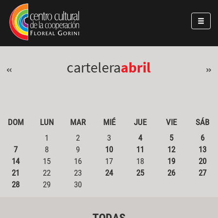
Pasar al contenido principal
Jump to main content
cartelera
abril
«
»
DOM
LUN
MAR
MIÉ
JUE
VIE
SÁB
1
2
3
4
5
6
7
8
9
10
11
12
13
14
15
16
17
18
19
20
21
22
23
24
25
26
27
28
29
30