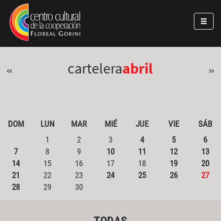
Pasar al contenido principal
Jump to main content
cartelera
abril
«
»
DOM
LUN
MAR
MIÉ
JUE
VIE
SÁB
1
2
3
4
5
6
7
8
9
10
11
12
13
14
15
16
17
18
19
20
21
22
23
24
25
26
27
28
29
30