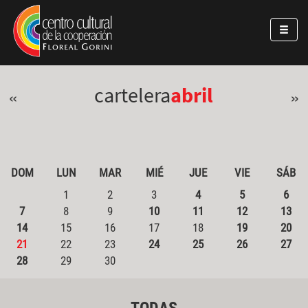
Pasar al contenido principal
Jump to main content
cartelera
abril
«
»
DOM
LUN
MAR
MIÉ
JUE
VIE
SÁB
1
2
3
4
5
6
7
8
9
10
11
12
13
14
15
16
17
18
19
20
21
22
23
24
25
26
27
28
29
30