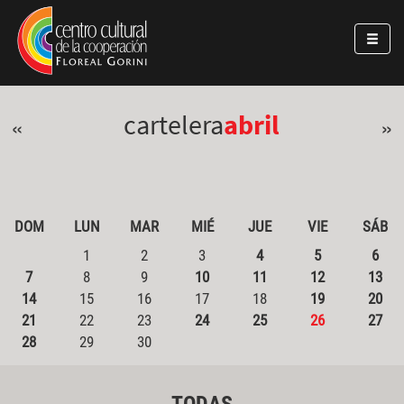
Pasar al contenido principal
Jump to main content
cartelera
abril
«
»
DOM
LUN
MAR
MIÉ
JUE
VIE
SÁB
1
2
3
4
5
6
7
8
9
10
11
12
13
14
15
16
17
18
19
20
21
22
23
24
25
26
27
28
29
30