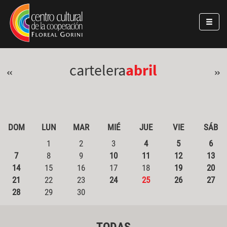
Pasar al contenido principal
Jump to main content
cartelera
abril
«
»
DOM
LUN
MAR
MIÉ
JUE
VIE
SÁB
1
2
3
4
5
6
7
8
9
10
11
12
13
14
15
16
17
18
19
20
21
22
23
24
25
26
27
28
29
30