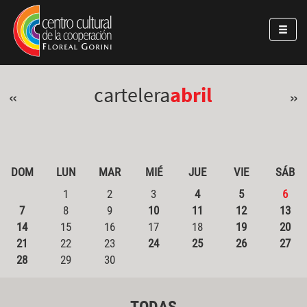
Pasar al contenido principal
Jump to main content
cartelera
abril
«
»
DOM
LUN
MAR
MIÉ
JUE
VIE
SÁB
1
2
3
4
5
6
7
8
9
10
11
12
13
14
15
16
17
18
19
20
21
22
23
24
25
26
27
28
29
30