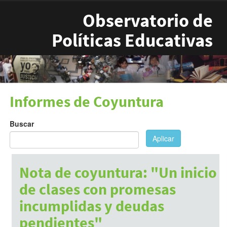
Pasar al contenido principal
Observatorio de
Políticas Educativas
Informes de Coyuntura
Buscar
Aplicar
Nota de coyuntura: "Un inicio
de clases con promesas
incumplidas y deudas
pendientes"