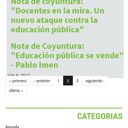
Nota de coyuntura:
"Docentes en la mira. Un
nuevo ataque contra la
educación pública"
Julio 8, 2017
Nota de Coyuntura:
"Educación pública se vende"
- Pablo Imen
Julio 8, 2017
« primero
‹ anterior
1
2
3
siguiente ›
última »
CATEGORIAS
Agenda