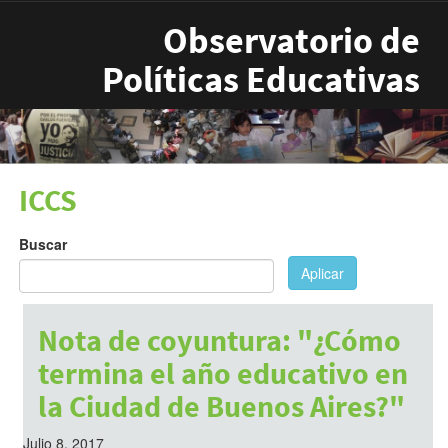
Pasar al contenido principal
Observatorio de
Políticas Educativas
ICCS
Buscar
Aplicar
Nota de coyuntura: "¿Cómo
termina el año educativo en
la Ciudad de Buenos Aires?"
Julio 8, 2017