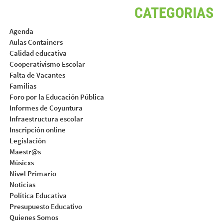
CATEGORIAS
Agenda
Aulas Containers
Calidad educativa
Cooperativismo Escolar
Falta de Vacantes
Familias
Foro por la Educación Pública
Informes de Coyuntura
Infraestructura escolar
Inscripción online
Legislación
Maestr@s
Músicxs
Nivel Primario
Noticias
Política Educativa
Presupuesto Educativo
Quienes Somos