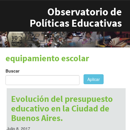
Pasar al contenido principal
Observatorio de
Políticas Educativas
equipamiento escolar
Buscar
Aplicar
Evolución del presupuesto
educativo en la Ciudad de
Buenos Aires.
Julio 8, 2017