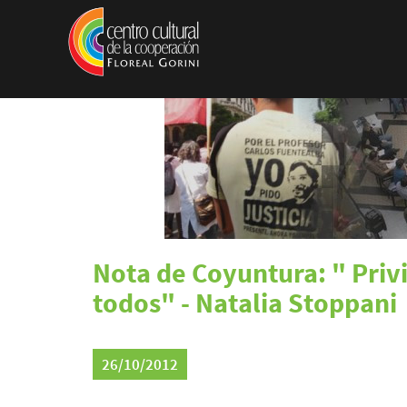
Pasar al contenido principal
Nota de Coyuntura: " Priv
todos" - Natalia Stoppani
26/10/2012