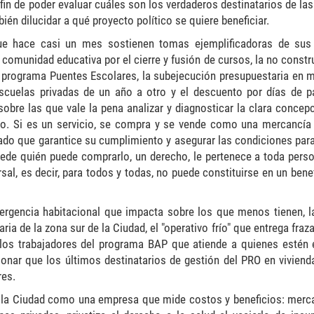
in de poder evaluar cuáles son los verdaderos destinatarios de las
bién
dilucidar
a qué proyecto político se quiere beneficiar.
ue hace casi un mes sostienen tomas ejemplificadoras de sus 
a comunidad educativa por el cierre y fusión de cursos, la no const
el programa Puentes Escolares, la subejecución presupuestaria en m
 escuelas privadas de un año a otro y el descuento por días de p
sobre las que vale la pena analizar y diagnosticar la clara concepc
 Si es un servicio, se
c
ompra
y se vende como una mercancía
ado
que garantice su cumplimiento y asegurar las condiciones para
ede quién puede comprarlo, un derecho
, le pertenece a toda pers
sal, es decir, para todos y todas, no puede constituirse en un bene
ergencia habitacional que impacta sobre los que menos tienen, la
a de la zona sur de la Ciudad, el "operativo frío" que entrega fraz
 los trabajadores del programa BAP que atiende a quienes estén 
onar que los últimos destinatarios de gestión del PRO en vivienda
res.
la Ciudad como una empresa que mide costos y beneficios: mercan