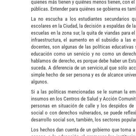
quienes más tienen y quiénes menos tienen, con el f
públicas. Entender para quiénes se gobierna es tam
La no escucha
a los estudiantes secundarios q
escolares en la Ciudad, la decisión a espaldas de l
escuelas en la zona sur, la quita de viandas para 
infraestructura, el aumento en el subsidio a las
docentes, son algunas de las políticas educativas 
educación como un servicio y no como un derecho.
hablamos de derecho,
es porque debe haber un Est
suceda.
A diferencia de un
servicio,
al que s
ólo acc
simple hecho de ser persona
y es de alcance univer
algunos.
Si a las políticas mencionadas se le suman la em
insumos en los Centros de Salud y Acción Comunitari
personas en situación de calle y los despidos de
social o con derechos vulnerados, se puede reflexi
desarrollo social son, también, los sectores popula
Los hechos dan cuenta de un gobierno que toma a 