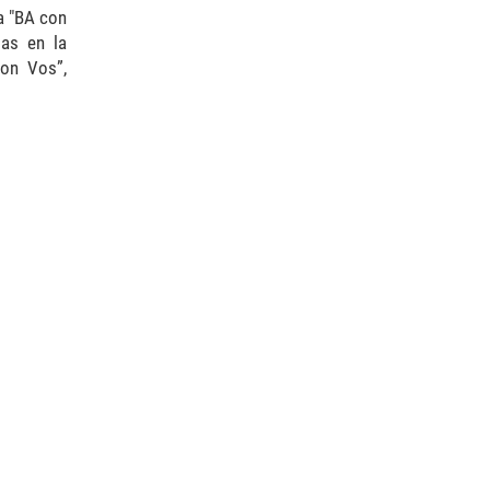
ta "BA con
as en la
Con Vos”,