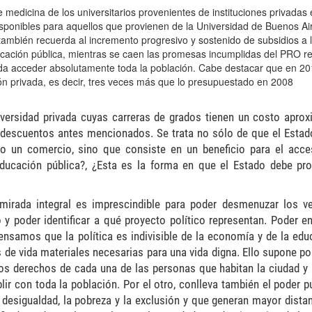
e medicina de los universitarios provenientes de instituciones privadas
 disponibles para aquellos que provienen de la Universidad de Buenos Ai
 también recuerda
al
incremento progresivo y sostenido de subsidios a 
cación pública, mientras se caen
las promesas incumplidas del PRO r
da acceder absolutamente toda la población.
Cabe destacar que e
n 20
 privada, es decir, tres veces más que lo presupuestado en
2008
niversidad privada cuyas carreras de grados tienen un costo apro
 descuentos antes mencionados. Se trata no sólo de que el Estad
 un comercio, sino que consiste en un beneficio para el acc
 educación pública?, ¿Esta es la forma en que el Estado debe pr
mirada integral es imprescindible para poder desmenuzar los v
y poder identificar a qué proyecto político representan. Poder e
pensamos que la política es indivisible de la economía y de la educ
es de vida materiales necesarias para una vida digna. Ello supone po
 los derechos de cada una de las personas que habitan la ciudad y 
lir con toda la población.
Por el otro, conlleva también el poder p
 desigualdad, la pobreza y la exclusión y que generan mayor distan