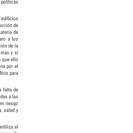
 políticas
edificios
rucción de
ateria de
aro a los
ión de la
 más y si
 que ello
ona por el
ficio para
 falta de
adas a las
en riesgo
, salud y
tiliza el