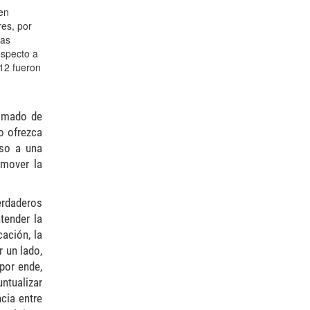
 en
res, por
las
especto a
12 fueron
ximado de
o ofrezca
eso a una
omover la
erdaderos
ntender
la
ación, la
r un lado,
por ende,
untualizar
cia entre