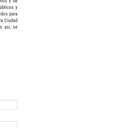
umos y de
úblicos y
idos para
la Ciudad
o así, se