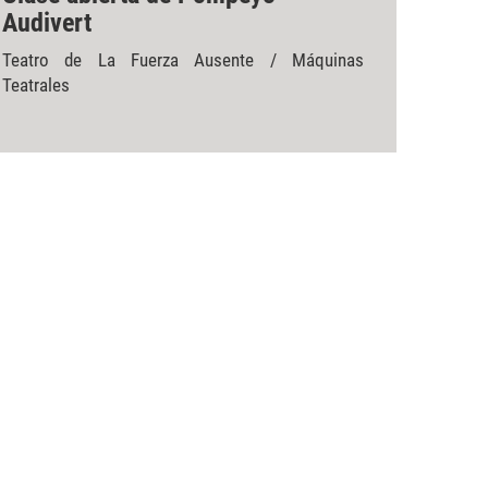
Audivert
Teatro de La Fuerza Ausente / Máquinas
Teatrales