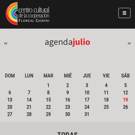
Pasar al contenido principal
Jump to main content
agenda
julio
«
»
DOM
LUN
MAR
MIÉ
JUE
VIE
SÁB
1
2
3
4
5
6
7
8
9
10
11
12
13
14
15
16
17
18
19
20
21
22
23
24
25
26
27
28
29
30
31