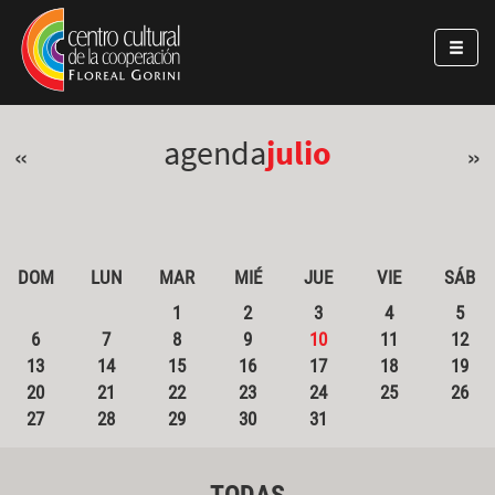
Pasar al contenido principal
Jump to main content
agenda
julio
«
»
DOM
LUN
MAR
MIÉ
JUE
VIE
SÁB
1
2
3
4
5
6
7
8
9
10
11
12
13
14
15
16
17
18
19
20
21
22
23
24
25
26
27
28
29
30
31