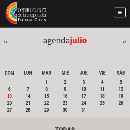
Pasar al contenido principal
Jump to main content
agenda
julio
«
»
DOM
LUN
MAR
MIÉ
JUE
VIE
SÁB
1
2
3
4
5
6
7
8
9
10
11
12
13
14
15
16
17
18
19
20
21
22
23
24
25
26
27
28
29
30
31