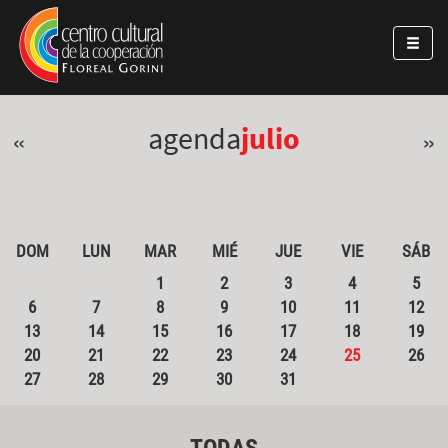
Pasar al contenido principal
Jump to main content
agenda
julio
«
»
DOM
LUN
MAR
MIÉ
JUE
VIE
SÁB
1
2
3
4
5
6
7
8
9
10
11
12
13
14
15
16
17
18
19
20
21
22
23
24
25
26
27
28
29
30
31