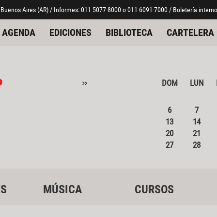
 Buenos Aires (AR) / Informes: 011 5077-8000 o 011 6091-7000 / Boletería interno
AGENDA
EDICIONES
BIBLIOTECA
CARTELERA
o
»
DOM
LUN
6
7
13
14
20
21
27
28
ES
MÚSICA
CURSOS