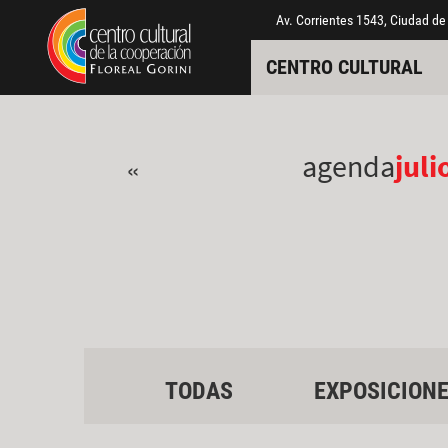
Pasar al contenido principal
Jump to main content
Av. Corrientes 1543, Ciudad de
CENTRO CULTURAL
agenda
juli
«
TODAS
EXPOSICION