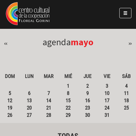
Pasar al contenido principal
Jump to main content
agenda
mayo
«
»
DOM
LUN
MAR
MIÉ
JUE
VIE
SÁB
1
2
3
4
5
6
7
8
9
10
11
12
13
14
15
16
17
18
19
20
21
22
23
24
25
26
27
28
29
30
31