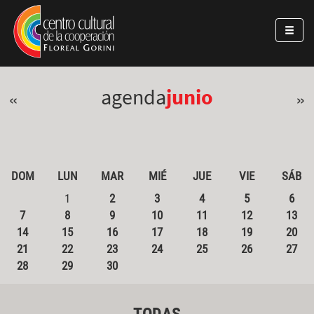
Pasar al contenido principal
Jump to main content
agenda
junio
«
»
DOM
LUN
MAR
MIÉ
JUE
VIE
SÁB
1
2
3
4
5
6
7
8
9
10
11
12
13
14
15
16
17
18
19
20
21
22
23
24
25
26
27
28
29
30