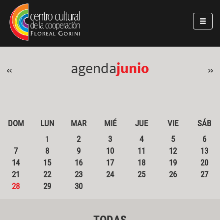
Pasar al contenido principal
Jump to main content
agenda
junio
«
»
DOM
LUN
MAR
MIÉ
JUE
VIE
SÁB
1
2
3
4
5
6
7
8
9
10
11
12
13
14
15
16
17
18
19
20
21
22
23
24
25
26
27
28
29
30