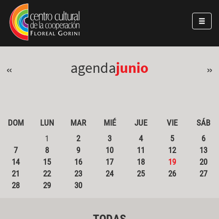
Pasar al contenido principal
Jump to main content
agenda
junio
«
»
DOM
LUN
MAR
MIÉ
JUE
VIE
SÁB
1
2
3
4
5
6
7
8
9
10
11
12
13
14
15
16
17
18
19
20
21
22
23
24
25
26
27
28
29
30