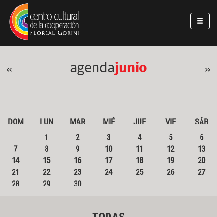
Pasar al contenido principal
Jump to main content
agenda
junio
«
»
DOM
LUN
MAR
MIÉ
JUE
VIE
SÁB
1
2
3
4
5
6
7
8
9
10
11
12
13
14
15
16
17
18
19
20
21
22
23
24
25
26
27
28
29
30