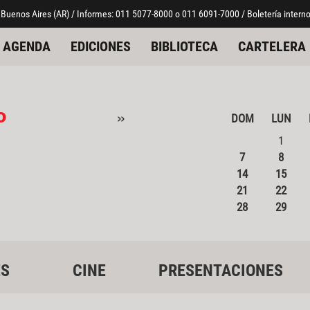
 Buenos Aires (AR) / Informes: 011 5077-8000 o 011 6091-7000 / Boletería interno
AGENDA
EDICIONES
BIBLIOTECA
CARTELERA
o
»
DOM
LUN
1
7
8
14
15
21
22
28
29
ES
CINE
PRESENTACIONES