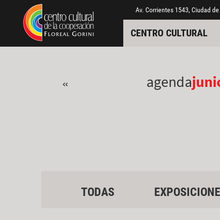
Pasar al contenido principal
Jump to main content
Av. Corrientes 1543, Ciudad de
CENTRO CULTURAL
agenda
juni
«
TODAS
EXPOSICION